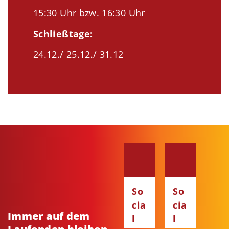
15:30 Uhr bzw. 16:30 Uhr
Schließtage:
24.12./ 25.12./ 31.12
So
So
cia
cia
Immer auf dem
l
l