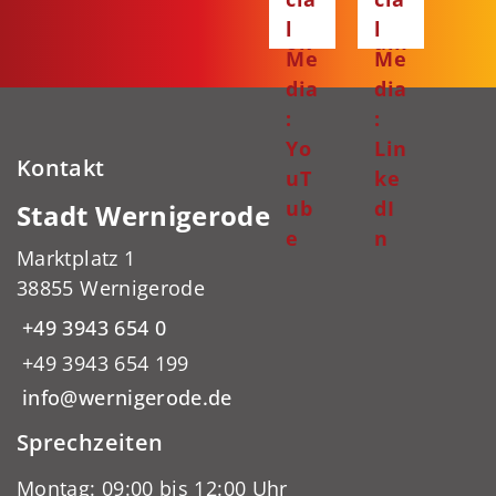
bo
gr
l
l
ok
am
Me
Me
dia
dia
:
:
Yo
Lin
Kontakt
uT
ke
ub
dI
Stadt Wernigerode
e
n
Marktplatz 1
38855 Wernigerode
+49 3943 654 0
+49 3943 654 199
info@wernigerode.de
Sprechzeiten
Montag: 09:00 bis 12:00 Uhr