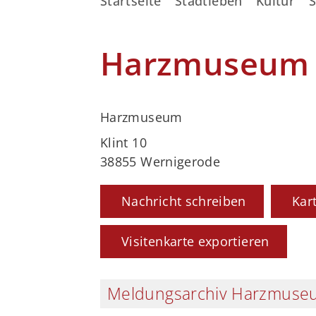
Startseite
Stadtleben
Kultur
S
Harzmuseum
Harzmuseum
Klint 10
38855 Wernigerode
Nachricht schreiben
Kar
Visitenkarte exportieren
Meldungsarchiv Harzmuse