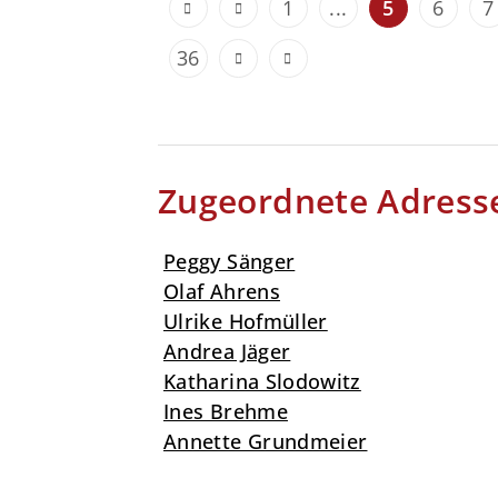
1
...
5
6
7
36
Zugeordnete Adress
Peggy Sänger
Olaf Ahrens
Ulrike Hofmüller
Andrea Jäger
Katharina Slodowitz
Ines Brehme
Annette Grundmeier