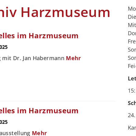
hiv Harzmuseum
Mo
Di
Mi
Do
elles im Harzmuseum
Fre
025
So
So
g mit Dr. Jan Habermann
Mehr
Fe
Le
15:
Sc
elles im Harzmuseum
24.
025
Kar
ausstellung
Mehr