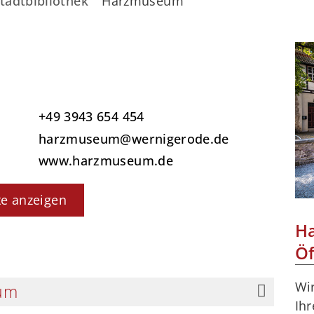
tadtbibliothek
Harzmuseum
+49 3943 654 454
harzmuseum@wernigerode.de
www.harzmuseum.de
te anzeigen
H
Öf
Wir
um
Ih