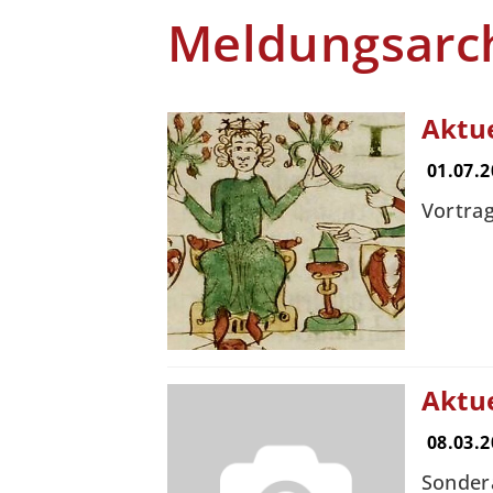
Meldungsarc
Aktu
01.07.2
Vortra
Aktu
08.03.2
Sonder