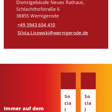
Dienstgebäude Neues Rathaus,
Schlachthofstraße 6
38855 Wernigerode
+49 3943 654 410
Silvia.Lisowski@wernigerode.de
So
So
cia
cia
Immer auf dem
l
l