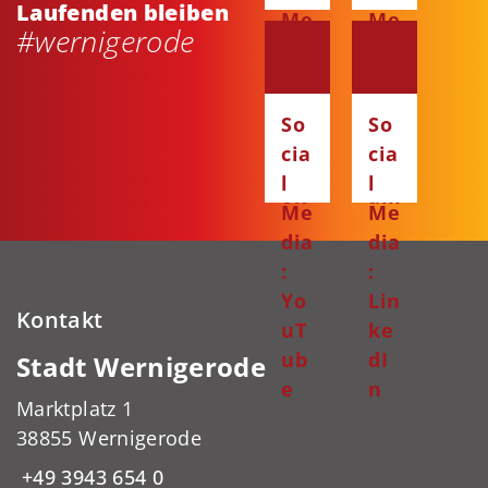
Laufenden bleiben
Me
Me
#wernigerode
dia
dia
:
:
Fa
Ins
So
So
ce
ta
cia
cia
bo
gr
l
l
ok
am
Me
Me
dia
dia
:
:
Yo
Lin
Kontakt
uT
ke
ub
dI
Stadt Wernigerode
e
n
Marktplatz 1
38855 Wernigerode
+49 3943 654 0