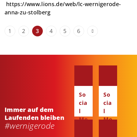
https://www.lions.de/web/lc-wernigerode-
anna-zu-stolberg
1
2
3
4
5
6
So
So
cia
cia
Immer auf dem
l
l
Laufenden bleiben
Me
Me
#wernigerode
dia
dia
:
: