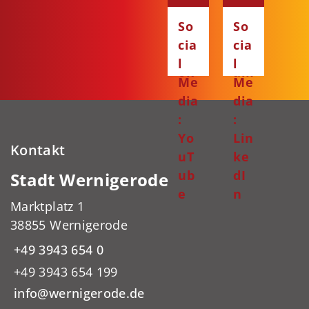
Fa
Ins
So
So
ce
ta
cia
cia
bo
gr
l
l
ok
am
Me
Me
dia
dia
:
:
Yo
Lin
Kontakt
uT
ke
ub
dI
Stadt Wernigerode
e
n
Marktplatz 1
38855 Wernigerode
+49 3943 654 0
+49 3943 654 199
info@wernigerode.de