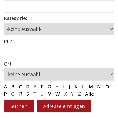
Kategorie:
PLZ:
Ort:
A
B
C
D
E
F
G
H
I
J
K
L
M
N
O
P
Q
R
S
T
U
V
W
X
Y
Z
Alle
Adresse eintragen