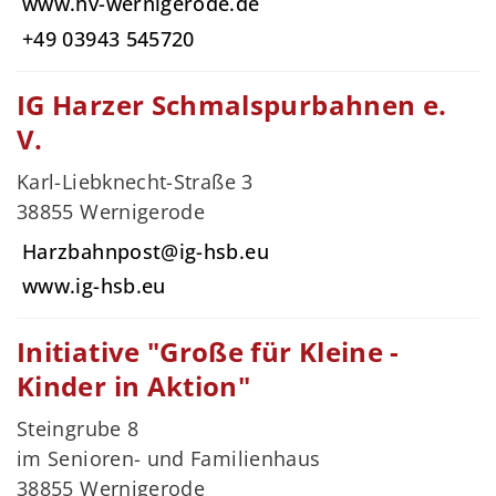
www.hv-wernigerode.de
+49 03943 545720
IG Harzer Schmalspurbahnen e.
V.
Karl-Liebknecht-Straße 3
38855 Wernigerode
Harzbahnpost@ig-hsb.eu
www.ig-hsb.eu
Initiative "Große für Kleine -
Kinder in Aktion"
Steingrube 8
im Senioren- und Familienhaus
38855 Wernigerode