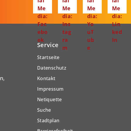
ial
ial
ial
ial
Me
Me
Me
Me
dia:
dia:
dia:
dia:
Fac
Ins
Yo
Lin
ebo
tag
uT
ked
ok
ra
ub
In
Service
m
e
Startseite
Datenschutz
n,
Kontakt
Impressum
Netiquette
Suche
Stadtplan