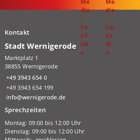
Me
Me
dia
dia
:
:
Yo
Lin
Kontakt
uT
ke
ub
dI
Stadt Wernigerode
e
n
Marktplatz 1
38855 Wernigerode
+49 3943 654 0
+49 3943 654 199
info@wernigerode.de
Sprechzeiten
Montag: 09:00 bis 12:00 Uhr
Dienstag: 09:00 bis 12:00 Uhr
Mittwoch:
-geschlossen-