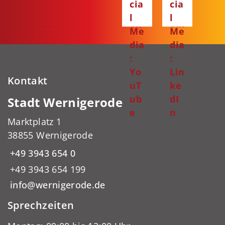
cia
cia
bo
gr
l
l
ok
am
Me
Me
dia
dia
:
:
Yo
Lin
Kontakt
uT
ke
ub
dI
Stadt Wernigerode
e
n
Marktplatz 1
38855 Wernigerode
+49 3943 654 0
+49 3943 654 199
info@wernigerode.de
Sprechzeiten