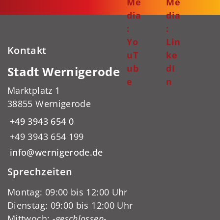
Me
Me
dia
dia
:
:
Yo
Lin
Kontakt
uT
ke
ub
dI
Stadt Wernigerode
e
n
Marktplatz 1
38855 Wernigerode
+49 3943 654 0
+49 3943 654 199
info@wernigerode.de
Sprechzeiten
Montag: 09:00 bis 12:00 Uhr
Dienstag: 09:00 bis 12:00 Uhr
Mittwoch:
-geschlossen-