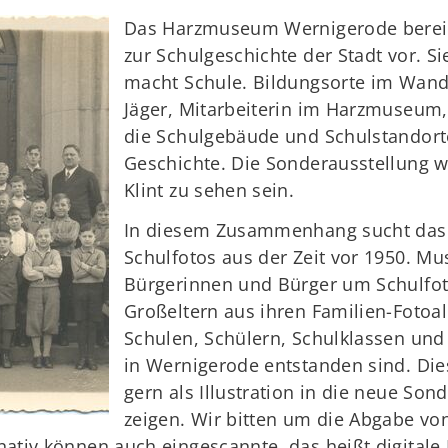
Das Harzmuseum Wernigerode bereit
zur Schulgeschichte der Stadt vor. Si
macht Schule. Bildungsorte im Wande
Jäger, Mitarbeiterin im Harzmuseum, 
die Schulgebäude und Schulstandorte
Geschichte. Die Sonderausstellung 
Klint zu sehen sein.
In diesem Zusammenhang sucht das
Schulfotos aus der Zeit vor 1950. Mu
Bürgerinnen und Bürger um Schulfoto
Großeltern aus ihren Familien-Fotoa
Schulen, Schülern, Schulklassen und
in Wernigerode entstanden sind. Di
gern als Illustration in die neue So
zeigen. Wir bitten um die Abgabe vo
rnativ können auch eingescannte, das heißt digitale