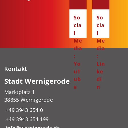
:
:
Fa
Ins
So
So
ce
ta
cia
cia
bo
gr
l
l
ok
am
Me
Me
dia
dia
:
:
Yo
Lin
Kontakt
uT
ke
ub
dI
Stadt Wernigerode
e
n
Marktplatz 1
38855 Wernigerode
+49 3943 654 0
+49 3943 654 199