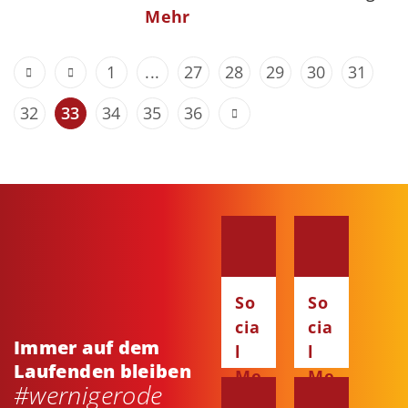
Mehr
1
...
27
28
29
30
31
32
33
34
35
36
So
So
cia
cia
Immer auf dem
l
l
Laufenden bleiben
Me
Me
#wernigerode
dia
dia