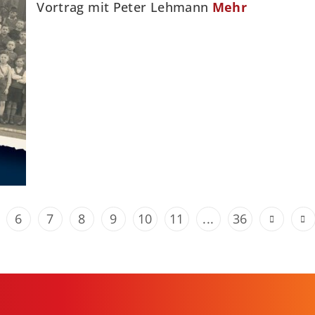
Vortrag mit Peter Lehmann
Mehr
6
7
8
9
10
11
...
36