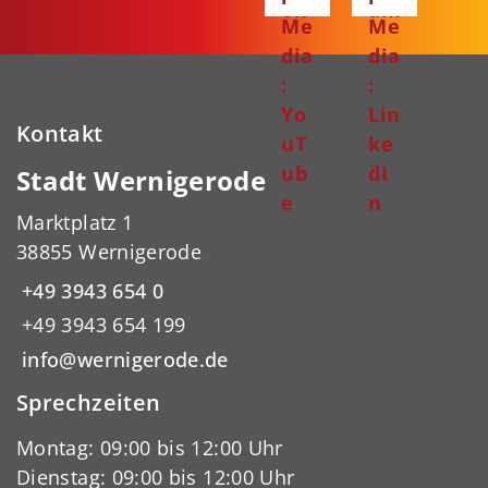
ok
am
Me
Me
dia
dia
:
:
Yo
Lin
Kontakt
uT
ke
ub
dI
Stadt Wernigerode
e
n
Marktplatz 1
38855 Wernigerode
+49 3943 654 0
+49 3943 654 199
info@wernigerode.de
Sprechzeiten
Montag: 09:00 bis 12:00 Uhr
Dienstag: 09:00 bis 12:00 Uhr