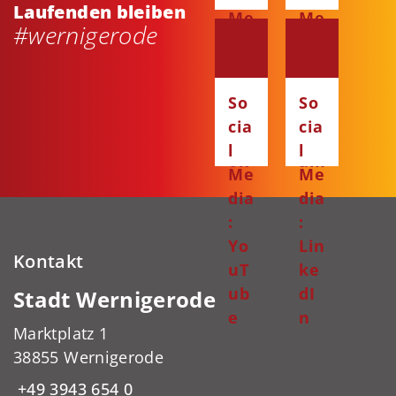
Laufenden bleiben
Me
Me
#wernigerode
dia
dia
:
:
Fa
Ins
So
So
ce
ta
cia
cia
bo
gr
l
l
ok
am
Me
Me
dia
dia
:
:
Yo
Lin
Kontakt
uT
ke
ub
dI
Stadt Wernigerode
e
n
Marktplatz 1
38855 Wernigerode
+49 3943 654 0