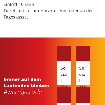
Eintritt 10 Euro
Tickets gibt es im Harzmuseum oder an der
Tageskasse.
So
So
cia
cia
Immer auf dem
l
l
Laufenden bleiben
Me
Me
#wernigerode
dia
dia
:
: