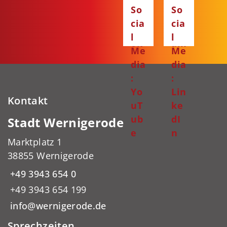
Fa
Ins
So
So
ce
ta
cia
cia
bo
gr
l
l
ok
am
Me
Me
dia
dia
:
:
Yo
Lin
Kontakt
uT
ke
ub
dI
Stadt Wernigerode
e
n
Marktplatz 1
38855 Wernigerode
+49 3943 654 0
+49 3943 654 199
info@wernigerode.de
Sprechzeiten