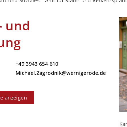
aft und Soziales
Amt für Stadt- und Verkehrsplan
- und
ung
+49 3943 654 610
Michael.Zagrodnik@wernigerode.de
te anzeigen
Kar