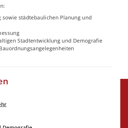
n:
g sowie städtebaulichen Planung und
rmessung
altigen Stadtentwicklung und Demografie
 Bauordnungsangelegenheiten
en
ehr
d Demografie