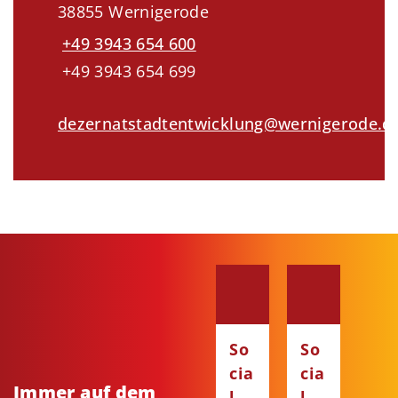
38855 Wernigerode
+49 3943 654 600
+49 3943 654 699
dezernatstadtentwicklung@wernigerode.d
So
So
cia
cia
Immer auf dem
l
l