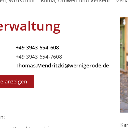
en, Wirtschaft
Klima, Umwelt und Verkehr
Verk
erwaltung
+49 3943 654-608
+49 3943 654-7608
Thomas.Mendritzki@wernigerode.de
te anzeigen
n:
Kar