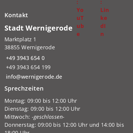
:
:
Yo
Lin
Kontakt
uT
ke
ub
dI
Stadt Wernigerode
e
n
Marktplatz 1
38855 Wernigerode
+49 3943 654 0
+49 3943 654 199
info@wernigerode.de
Sprechzeiten
Montag: 09:00 bis 12:00 Uhr
Dienstag: 09:00 bis 12:00 Uhr
Mittwoch:
-geschlossen-
Donnerstag: 09:00 bis 12:00 Uhr und 14:00 bis
18:00 Uhr