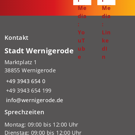
ok
am
Me
Me
dia
dia
:
:
Yo
Lin
Kontakt
uT
ke
ub
dI
Stadt Wernigerode
e
n
Marktplatz 1
38855 Wernigerode
+49 3943 654 0
+49 3943 654 199
info@wernigerode.de
Sprechzeiten
Montag: 09:00 bis 12:00 Uhr
Dienstag: 09:00 bis 12:00 Uhr