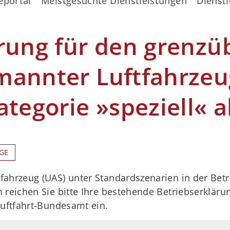
eportal
Meistgesuchte Dienstleistungen
Dienstl
rung für den grenzü
annter Luftfahrzeug
ategorie »speziell« 
GE
ahrzeug (UAS) unter Standardszenarien in der Betri
 reichen Sie bitte Ihre bestehende Betriebserkläru
Luftfahrt-Bundesamt ein.