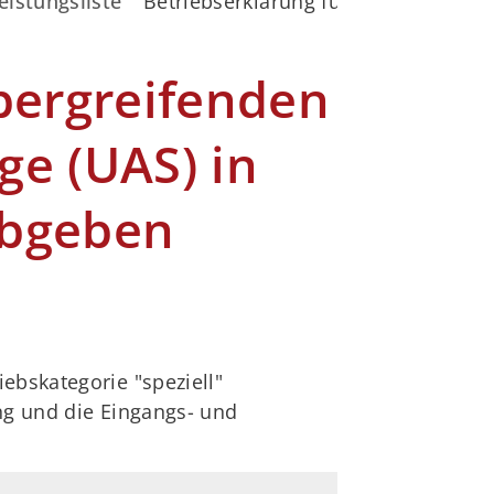
eistungsliste
Betriebserklärung für den grenzüber
bergreifenden
e (UAS) in
abgeben
ebskategorie "speziell"
ng und die Eingangs- und