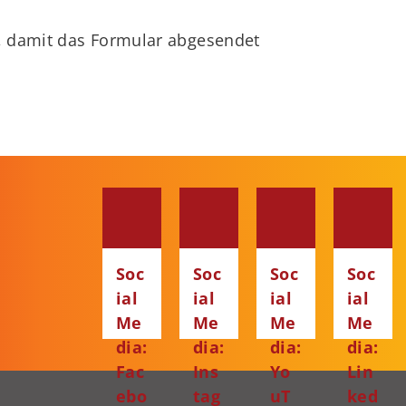
, damit das Formular abgesendet
Soc
Soc
Soc
Soc
ial
ial
ial
ial
Me
Me
Me
Me
dia:
dia:
dia:
dia:
Fac
Ins
Yo
Lin
ebo
tag
uT
ked