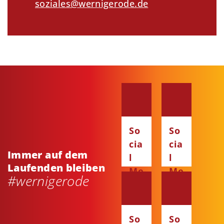
soziales@wernigerode.de
So
So
cia
cia
Immer auf dem
l
l
Laufenden bleiben
Me
Me
#wernigerode
dia
dia
:
:
Fa
Ins
So
So