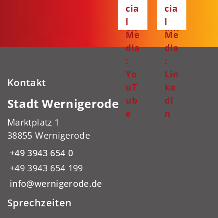
ce
ta
cia
cia
bo
gr
l
l
ok
am
Me
Me
dia
dia
:
:
Yo
Lin
Kontakt
uT
ke
ub
dI
Stadt Wernigerode
e
n
Marktplatz 1
38855 Wernigerode
+49 3943 654 0
+49 3943 654 199
info@wernigerode.de
Sprechzeiten