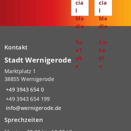
cia
cia
bo
gr
l
l
ok
am
Me
Me
dia
dia
:
:
Yo
Lin
Kontakt
uT
ke
ub
dI
Stadt Wernigerode
e
n
Marktplatz 1
38855 Wernigerode
+49 3943 654 0
+49 3943 654 199
info@wernigerode.de
Sprechzeiten