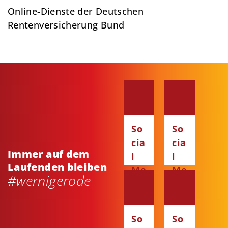
Online-Dienste der Deutschen
Rentenversicherung Bund
So
So
cia
cia
Immer auf dem
l
l
Laufenden bleiben
Me
Me
#wernigerode
dia
dia
:
:
Fa
Ins
So
So
ce
ta