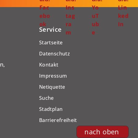
Fac
Ins
Yo
Lin
ebo
tag
uT
ked
ok
ra
ub
In
Service
m
e
Startseite
Datenschutz
n,
Kontakt
Impressum
Netiquette
Suche
Stadtplan
Barrierefreiheit
nach oben