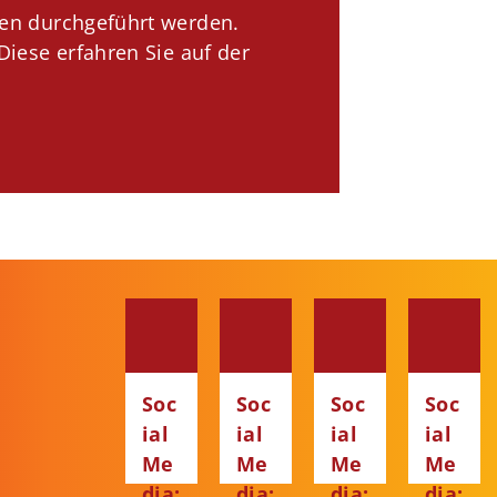
ten durchgeführt werden.
iese erfahren Sie auf der
Soc
Soc
Soc
Soc
ial
ial
ial
ial
Me
Me
Me
Me
dia:
dia:
dia:
dia: