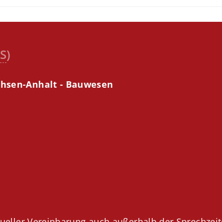
S
)
hsen-Anhalt - Bauwesen
:
ueller Vereinbarung auch außerhalb der Sprechzei