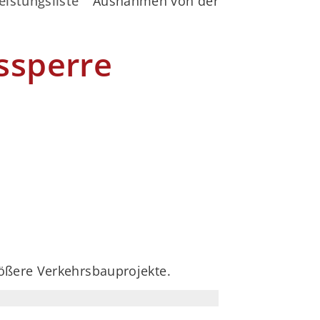
eistungsliste
Ausnahmen von der Veränderungssp
ssperre
ößere Verkehrsbauprojekte.