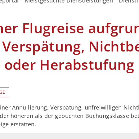
eportal
Meistgesuchte Dienstleistungen
Dienstl
ner Flugreise aufgru
 Verspätung, Nichtb
 oder Herabstufung 
GE
einer Annullierung, Verspätung, unfreiwilligen Nich
oder höheren als der gebuchten Buchungsklasse be
ge erstatten.