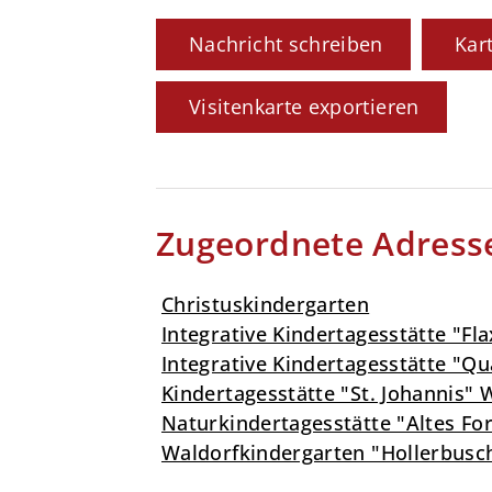
Nachricht schreiben
Kar
Visitenkarte exportieren
Zugeordnete Adress
Christuskindergarten
Integrative Kindertagesstätte "Fl
Integrative Kindertagesstätte "Qu
Kindertagesstätte "St. Johannis"
Naturkindertagesstätte "Altes Fo
Waldorfkindergarten "Hollerbusc