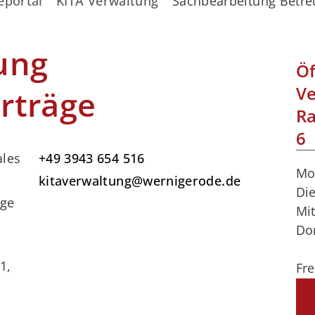
eportal
KITA Verwaltung
Sachbearbeitung Betre
ung
Öf
Ve
rträge
Ra
6
ales
+49 3943 654 516
Mo
kitaverwaltung@wernigerode.de
Di
äge
Mi
Do
1,
Fre