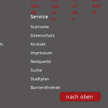
ebo
tag
uT
ked
ok
ra
ub
In
Service
m
e
Startseite
Datenschutz
n,
Kontakt
Impressum
Netiquette
Suche
Stadtplan
Barrierefreiheit
nach oben