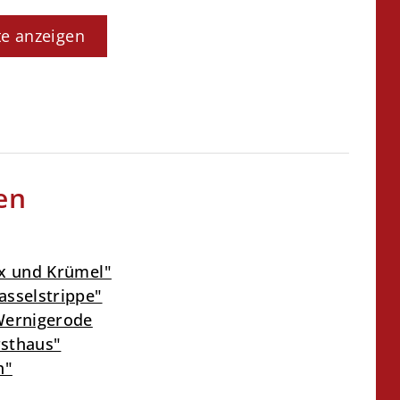
te anzeigen
en
ax und Krümel"
asselstrippe"
 Wernigerode
rsthaus"
h"