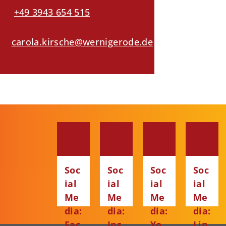
+49 3943 654 515
carola.kirsche@wernigerode.de
Soc
Soc
Soc
Soc
ial
ial
ial
ial
Me
Me
Me
Me
dia:
dia:
dia:
dia:
Fac
Ins
Yo
Lin