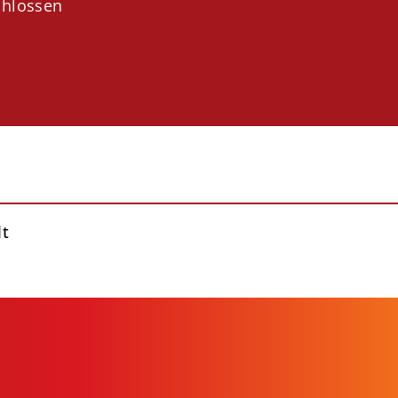
chlossen
lt