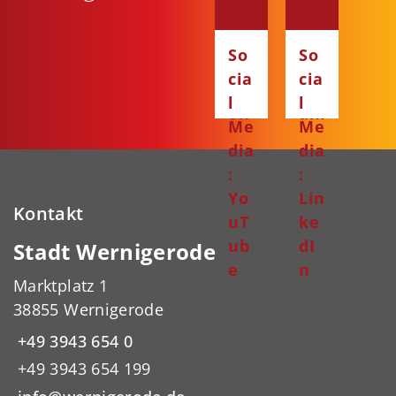
:
:
Fa
Ins
So
So
ce
ta
cia
cia
bo
gr
l
l
ok
am
Me
Me
dia
dia
:
:
Yo
Lin
Kontakt
uT
ke
ub
dI
Stadt Wernigerode
e
n
Marktplatz 1
38855 Wernigerode
+49 3943 654 0
+49 3943 654 199