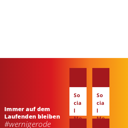
So
So
cia
cia
Immer auf dem
l
l
Laufenden bleiben
Me
Me
#wernigerode
dia
dia