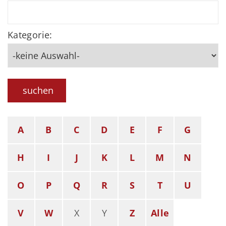
Kategorie:
suchen
A
B
C
D
E
F
G
H
I
J
K
L
M
N
O
P
Q
R
S
T
U
V
W
X
Y
Z
Alle