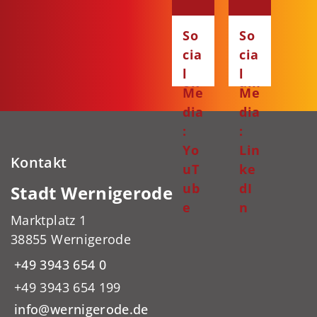
:
:
Fa
Ins
So
So
ce
ta
cia
cia
bo
gr
l
l
ok
am
Me
Me
dia
dia
:
:
Yo
Lin
Kontakt
uT
ke
ub
dI
Stadt Wernigerode
e
n
Marktplatz 1
38855 Wernigerode
+49 3943 654 0
+49 3943 654 199
info@wernigerode.de