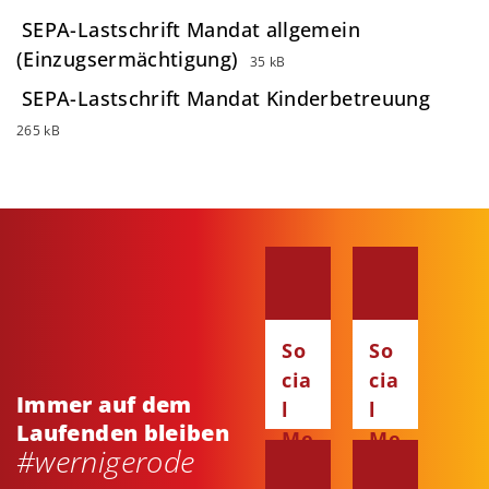
SEPA-Lastschrift Mandat allgemein
(Einzugsermächtigung)
35 kB
SEPA-Lastschrift Mandat Kinderbetreuung
265 kB
So
So
cia
cia
Immer auf dem
l
l
Laufenden bleiben
Me
Me
#wernigerode
dia
dia