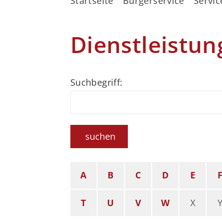
Startseite
Bürgerservice
Servic
Dienstleistun
Suchbegriff:
suchen
A
B
C
D
E
T
U
V
W
X