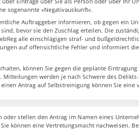
ber Einträge über Sie als Person oder über Ihr U
eine sogenannte »Negativauskunft«.
tliche Auftraggeber informieren, ob gegen ein Unt
ind, bevor sie den Zuschlag erteilen. Die zuständ
eg alle einschlägigen straf- und bußgeldrechtli
lungen auf offensichtliche Fehler und informiert 
erhalten, können Sie gegen die geplante Eintragung
nd. Mitteilungen werden je nach Schwere des Delikt
 einen Antrag auf Selbstreinigung können Sie eine 
son oder stellen den Antrag im Namen eines Untern
n: Sie können eine Vertretungsmacht nachweisen. B