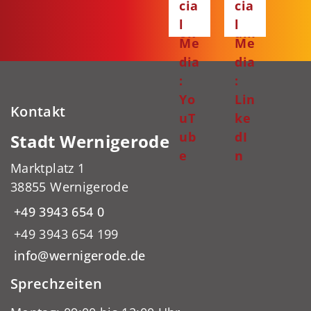
cia
cia
bo
gr
l
l
ok
am
Me
Me
dia
dia
:
:
Yo
Lin
Kontakt
uT
ke
ub
dI
Stadt Wernigerode
e
n
Marktplatz 1
38855 Wernigerode
+49 3943 654 0
+49 3943 654 199
info@wernigerode.de
Sprechzeiten