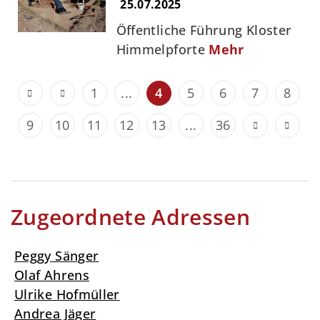
25.07.2025
Öffentliche Führung Kloster
Himmelpforte
Mehr
1
...
4
5
6
7
8
9
10
11
12
13
...
36
Zugeordnete Adressen
Peggy Sänger
Olaf Ahrens
Ulrike Hofmüller
Andrea Jäger