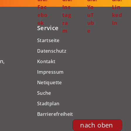
Fac
Ins
Yo
Lin
ebo
tag
uT
ked
ok
ra
ub
In
Service
m
e
Startseite
Datenschutz
n,
Kontakt
Impressum
Netiquette
Suche
Stadtplan
Barrierefreiheit
nach oben