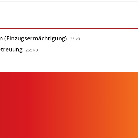
in (Einzugsermächtigung)
35 kB
etreuung
265 kB