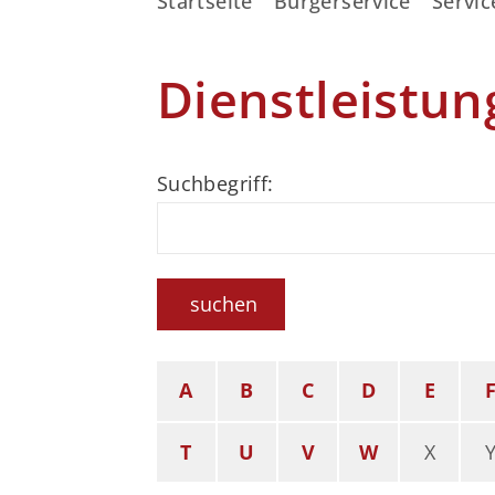
Startseite
Bürgerservice
Servic
Dienstleistun
Suchbegriff:
suchen
A
B
C
D
E
T
U
V
W
X