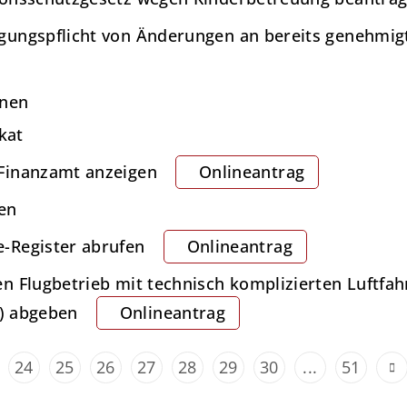
gungspflicht von Änderungen an bereits genehmig
nnen
kat
Finanzamt anzeigen
Onlineantrag
en
-Register abrufen
Onlineantrag
n Flugbetrieb mit technisch komplizierten Luftfa
O) abgeben
Onlineantrag
24
25
26
27
28
29
30
...
51