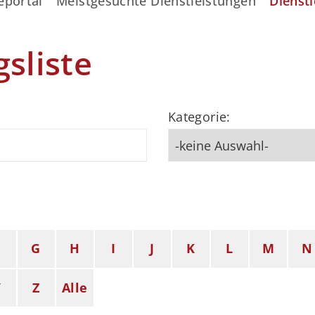
eportal
Meistgesuchte Dienstleistungen
Dienstl
gsliste
Kategorie:
F
G
H
I
J
K
L
M
N
Y
Z
Alle