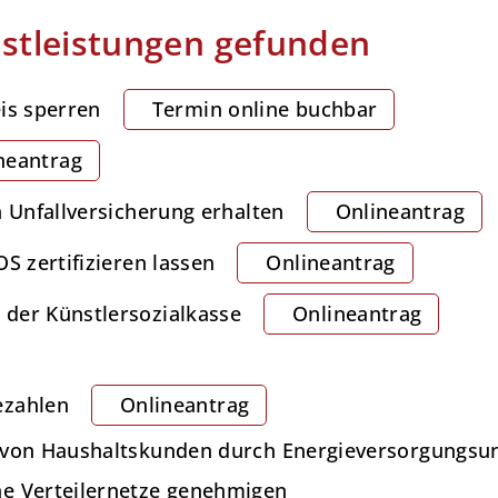
stleistungen gefunden
is sperren
Termin online buchbar
neantrag
n Unfallversicherung erhalten
Onlineantrag
S zertifizieren lassen
Onlineantrag
der Künstlersozialkasse
Onlineantrag
ezahlen
Onlineantrag
g von Haushaltskunden durch Energieversorgungs
ne Verteilernetze genehmigen