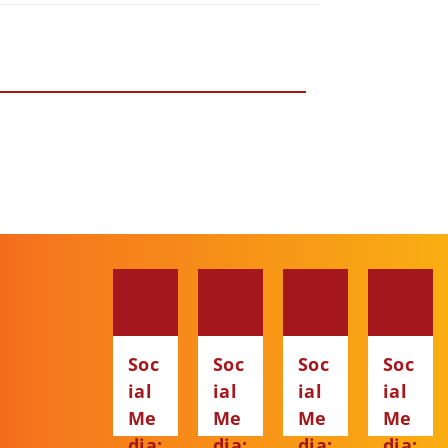
Soc
Soc
Soc
Soc
ial
ial
ial
ial
Me
Me
Me
Me
dia:
dia:
dia:
dia: