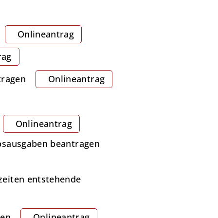
Onlineantrag
rag
tragen
Onlineantrag
Onlineantrag
ebsausgaben beantragen
zeiten entstehende
gen
Onlineantrag