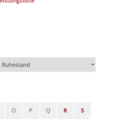
eistungsliste
O
P
Q
R
S