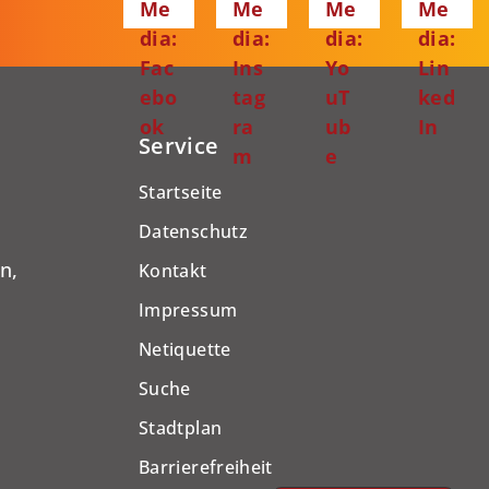
Me
Me
Me
Me
dia:
dia:
dia:
dia:
Fac
Ins
Yo
Lin
ebo
tag
uT
ked
ok
ra
ub
In
Service
m
e
Startseite
Datenschutz
n,
Kontakt
Impressum
Netiquette
Suche
Stadtplan
Barrierefreiheit