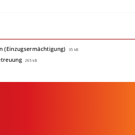
in (Einzugsermächtigung)
35 kB
etreuung
265 kB