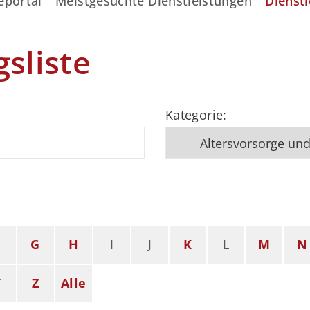
eportal
Meistgesuchte Dienstleistungen
Dienstl
gsliste
Kategorie:
F
G
H
I
J
K
L
M
N
Y
Z
Alle