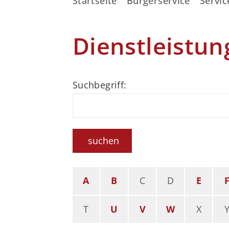
Startseite
Bürgerservice
Servic
Dienstleistun
Suchbegriff:
suchen
A
B
C
D
E
T
U
V
W
X