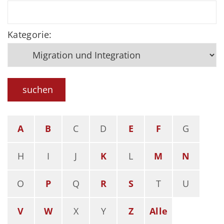
Kategorie:
suchen
A
B
C
D
E
F
G
H
I
J
K
L
M
N
O
P
Q
R
S
T
U
V
W
X
Y
Z
Alle