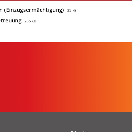
in (Einzugsermächtigung)
35 kB
etreuung
265 kB