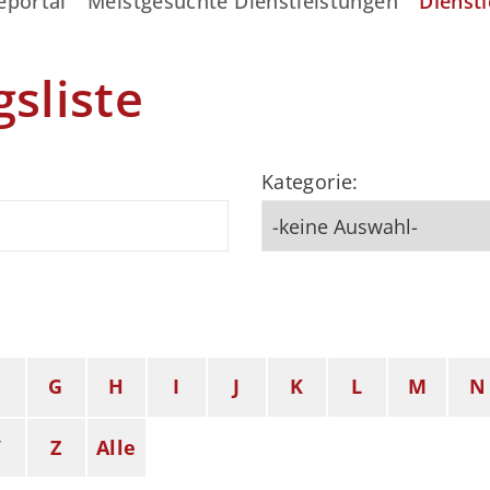
eportal
Meistgesuchte Dienstleistungen
Dienstl
gsliste
Kategorie:
F
G
H
I
J
K
L
M
N
Y
Z
Alle