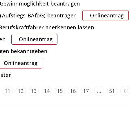
t Gewinnmöglichkeit beantragen
 (Aufstiegs-BAföG) beantragen
Onlineantrag
 Berufskraftfahrer anerkennen lassen
en
Onlineantrag
ngen bekanntgeben
Onlineantrag
ster
11
12
13
14
15
16
17
...
51