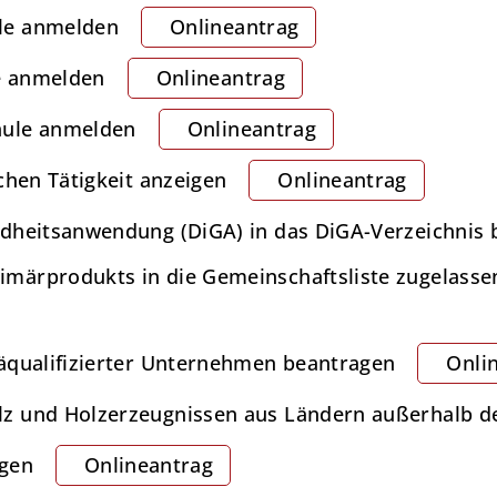
le anmelden
Onlineantrag
e anmelden
Onlineantrag
hule anmelden
Onlineantrag
chen Tätigkeit anzeigen
Onlineantrag
dheitsanwendung (DiGA) in das DiGA-Verzeichnis
märprodukts in die Gemeinschaftsliste zugelass
äqualifizierter Unternehmen beantragen
Onli
z und Holzerzeugnissen aus Ländern außerhalb d
agen
Onlineantrag