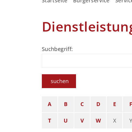
Startseite
Bürgerservice
Servic
Dienstleistun
Suchbegriff:
suchen
A
B
C
D
E
T
U
V
W
X