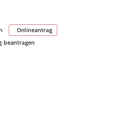
n
Onlineantrag
ng beantragen