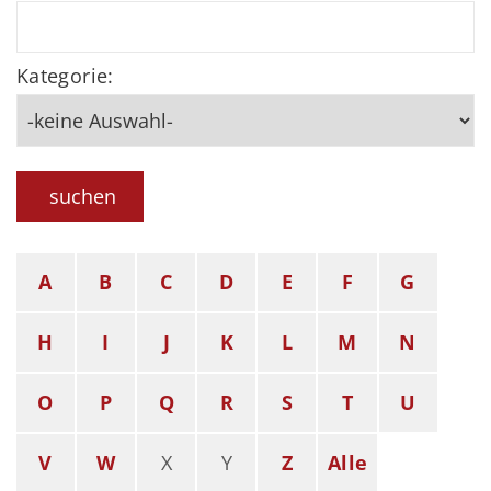
Kategorie:
suchen
A
B
C
D
E
F
G
H
I
J
K
L
M
N
O
P
Q
R
S
T
U
V
W
X
Y
Z
Alle