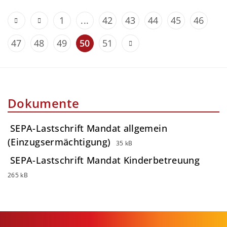
1
...
42
43
44
45
46
47
48
49
50
51
Dokumente
SEPA-Lastschrift Mandat allgemein
(Einzugsermächtigung)
35 kB
SEPA-Lastschrift Mandat Kinderbetreuung
265 kB