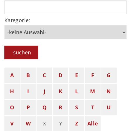
Kategorie:
suchen
A
B
C
D
E
F
G
H
I
J
K
L
M
N
O
P
Q
R
S
T
U
V
W
X
Y
Z
Alle