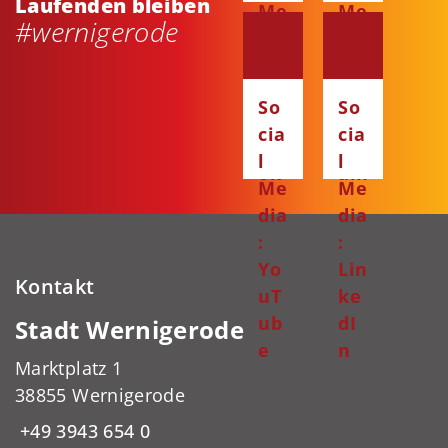
Laufenden bleiben
Me
Me
#wernigerode
dia
dia
:
:
Fa
Ins
So
So
ce
ta
cia
cia
bo
gr
l
l
ok
am
Me
Me
dia
dia
:
:
Yo
Lin
Kontakt
uT
ke
ub
dI
Stadt Wernigerode
e
n
Marktplatz 1
38855 Wernigerode
+49 3943 654 0