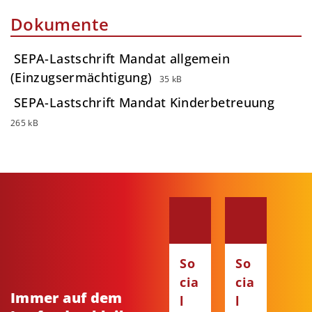
Dokumente
SEPA-Lastschrift Mandat allgemein
(Einzugsermächtigung)
35 kB
SEPA-Lastschrift Mandat Kinderbetreuung
265 kB
So
So
cia
cia
Immer auf dem
l
l