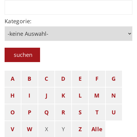
Kategorie:
suchen
A
B
C
D
E
F
G
H
I
J
K
L
M
N
O
P
Q
R
S
T
U
V
W
X
Y
Z
Alle