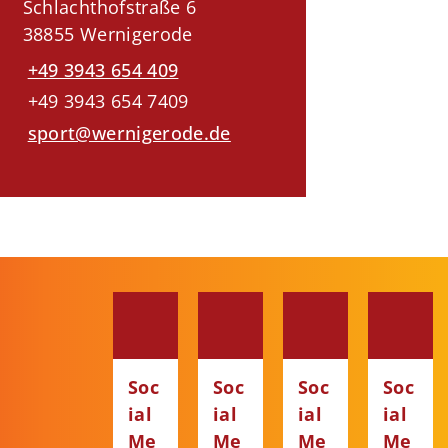
Schlachthofstraße 6
38855 Wernigerode
+49 3943 654 409
+49 3943 654 7409
sport@wernigerode.de
Soc
Soc
Soc
Soc
ial
ial
ial
ial
Me
Me
Me
Me