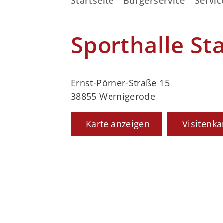
Startseite
Bürgerservice
Servic
Sporthalle St
Ernst-Pörner-Straße 15
38855 Wernigerode
Karte anzeigen
Visitenka