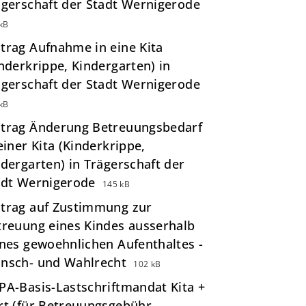
ägerschaft der Stadt Wernigerode
kB
trag Aufnahme in eine Kita
nderkrippe, Kindergarten) in
ägerschaft der Stadt Wernigerode
kB
trag Änderung Betreuungsbedarf
einer Kita (Kinderkrippe,
dergarten) in Trägerschaft der
adt Wernigerode
145 kB
trag auf Zustimmung zur
treuung eines Kindes ausserhalb
ines gewoehnlichen Aufenthaltes -
nsch- und Wahlrecht
102 kB
PA-Basis-Lastschriftmandat Kita +
rt (für Betreuungsgebühr