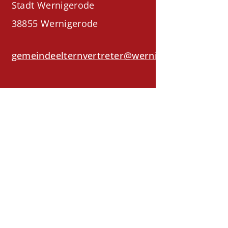
Stadt Wernigerode
38855 Wernigerode
gemeindeelternvertreter@wernigerode.de