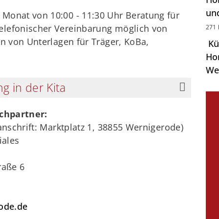
un
 Monat von 10:00 - 11:30 Uhr Beratung für
telefonischer Vereinbarung möglich von
271 
len von Unterlagen für Träger, KoBa,
Kü
Hor
We
 in der Kita
echpartner:
nschrift: Marktplatz 1, 38855 Wernigerode)
iales
raße 6
ode.de