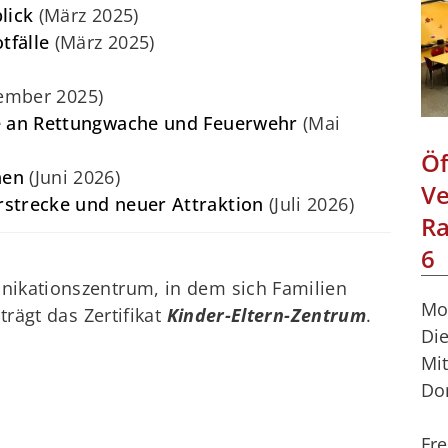
blick
(März 2025)
tfälle
(März 2025)
ember 2025)
ke an Rettungwache und Feuerwehr
(Mai
Öf
hen
(Juni 2026)
Ve
strecke und neuer Attraktion
(Juli 2026)
Ra
6
nikationszentrum, in dem sich Familien
Mo
trägt das Zertifikat
Kinder-Eltern-Zentrum
.
Di
Mi
Do
Fre