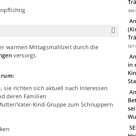
Tr
npflichtig
348 
An
(Ki
Tr
ner warmen Mittagsmahlzeit durch die
567 
ungen
versorgt.
An
in 
Kin
trum:
St
 sie richten sich aktuell nach Interessen
An
d deren Familien
Be
 Mutter/Vater-Kind-Gruppe zum Schnuppern
se
Wu
SE
cken
Ho