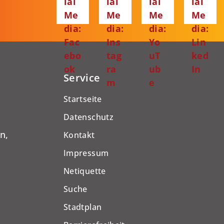
ial
ial
ial
ial
Me
Me
Me
Me
dia:
dia:
dia:
dia:
Fac
Ins
Yo
Lin
ebo
tag
uT
ked
ok
ra
ub
In
Service
m
e
Startseite
Datenschutz
n,
Kontakt
Impressum
Netiquette
Suche
Stadtplan