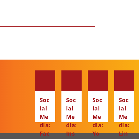
Soc
Soc
Soc
Soc
ial
ial
ial
ial
Me
Me
Me
Me
dia:
dia:
dia:
dia:
Fac
Ins
Yo
Lin