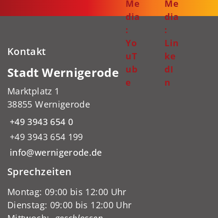
Me
Me
dia
dia
:
:
Yo
Lin
Kontakt
uT
ke
ub
dI
Stadt Wernigerode
e
n
Marktplatz 1
38855 Wernigerode
+49 3943 654 0
+49 3943 654 199
info@wernigerode.de
Sprechzeiten
Montag: 09:00 bis 12:00 Uhr
Dienstag: 09:00 bis 12:00 Uhr