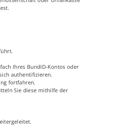
genossenschaft oder Unfallkasse
est.
ührt.
tfach Ihres BundID-Kontos oder
ch authentifizieren.
g fortfahren.
teln Sie diese mithilfe der
itergeleitet.