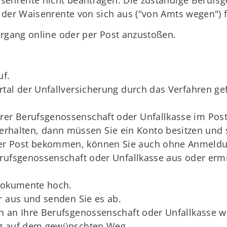
senrente nicht beantragen. Die zuständige Berufs
 der Waisenrente von sich aus ("von Amts wegen") f
organg online oder per Post anzustoßen.
uf.
tal der Unfallversicherung durch das Verfahren gef
hrer Berufsgenossenschaft oder Unfallkasse im Pos
halten, dann müssen Sie ein Konto besitzen und si
per Post bekommen, können Sie auch ohne Anmeldun
rufsgenossenschaft oder Unfallkasse aus oder ermit
 Dokumente hoch.
r aus und senden Sie es ab.
 an Ihre Berufsgenossenschaft oder Unfallkasse we
ng auf dem gewünschten Weg.