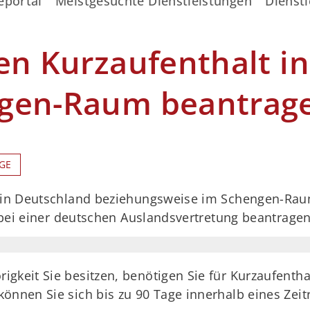
eportal
Meistgesuchte Dienstleistungen
Dienstl
en Kurzaufenthalt i
ngen-Raum beantrag
GE
t in Deutschland beziehungsweise im Schengen-Ra
e bei einer deutschen Auslandsvertretung beantragen
igkeit Sie besitzen, benötigen Sie für Kurzaufent
können Sie sich bis zu 90 Tage innerhalb eines Ze