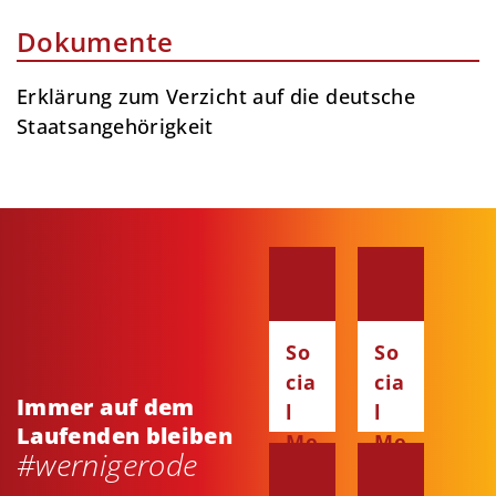
Dokumente
Erklärung zum Verzicht auf die deutsche
Staatsangehörigkeit
So
So
cia
cia
Immer auf dem
l
l
Laufenden bleiben
Me
Me
#wernigerode
dia
dia