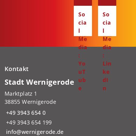
:
:
Fa
Ins
So
So
ce
ta
cia
cia
bo
gr
l
l
ok
am
Me
Me
dia
dia
:
:
Yo
Lin
Kontakt
uT
ke
ub
dI
Stadt Wernigerode
e
n
Marktplatz 1
38855 Wernigerode
+49 3943 654 0
+49 3943 654 199
info@wernigerode.de