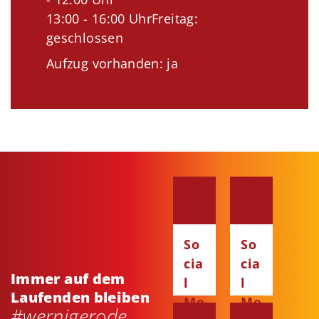
13:00 - 16:00 UhrFreitag:
geschlossen
Aufzug vorhanden: ja
So
So
cia
cia
Immer auf dem
l
l
Laufenden bleiben
Me
Me
#wernigerode