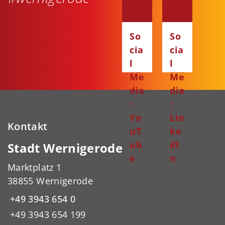
dia
dia
:
:
Fa
Ins
So
So
ce
ta
cia
cia
bo
gr
l
l
ok
am
Me
Me
dia
dia
:
:
Yo
Lin
Kontakt
uT
ke
ub
dI
Stadt Wernigerode
e
n
Marktplatz 1
38855 Wernigerode
+49 3943 654 0
+49 3943 654 199