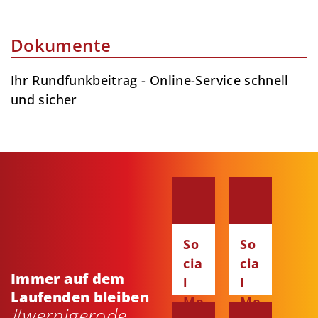
Dokumente
Ihr Rundfunk­beitrag - Online-Service schnell
und sicher
So
So
cia
cia
Immer auf dem
l
l
Laufenden bleiben
Me
Me
#wernigerode