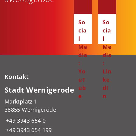
dia
dia
:
:
Fa
Ins
So
So
ce
ta
cia
cia
bo
gr
l
l
ok
am
Me
Me
dia
dia
:
:
Yo
Lin
Kontakt
uT
ke
ub
dI
Stadt Wernigerode
e
n
Marktplatz 1
38855 Wernigerode
+49 3943 654 0
+49 3943 654 199